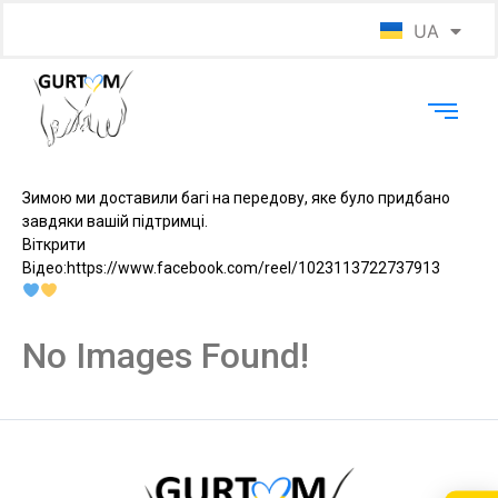
UA
EN
Зимою ми доставили багі на передову, яке було придбано
завдяки вашій підтримці.
Віткрити
Відео:https://www.facebook.com/reel/1023113722737913
No Images Found!