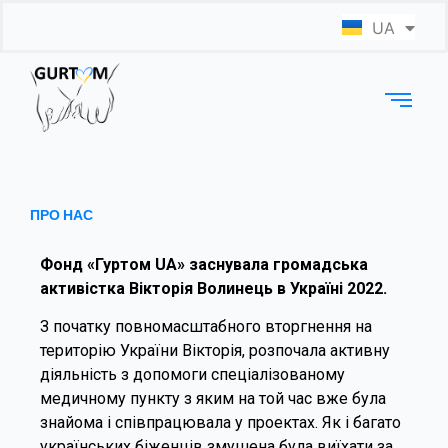
UA
EN
ПРО НАС
Фонд «Гуртом UA» заснувала громадська
активістка Вікторія Волинець в Україні 2022.
З початку повномасштабного вторгнення на
територію України Вікторія, розпочала активну
діяльність з допомоги спеціалізованому
медичному пункту з яким на той час вже була
знайома і співпрацювала у проектах. Як і багато
українських біженців змушена була виїхати за