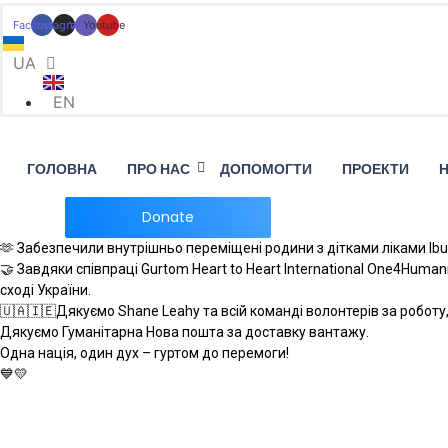
Facebook
Instagram
Viber
Youtube
UA
EN
ГОЛОВНА
ПРО НАС
ДОПОМОГТИ
ПРОЕКТИ
Donate
🫶 Забезпечили внутрішньо переміщені родини з дітками ліками Ib
🤝 Завдяки співпраці Gurtom Heart to Heart International One4Hum
сході України.
🇺🇦🇮🇪Дякуємо Shane Leahy та всій команді волонтерів за роботу
Дякуємо Гуманітарна Нова пошта за доставку вантажу.
Одна нація, один дух – гуртом до перемоги!
💙💛