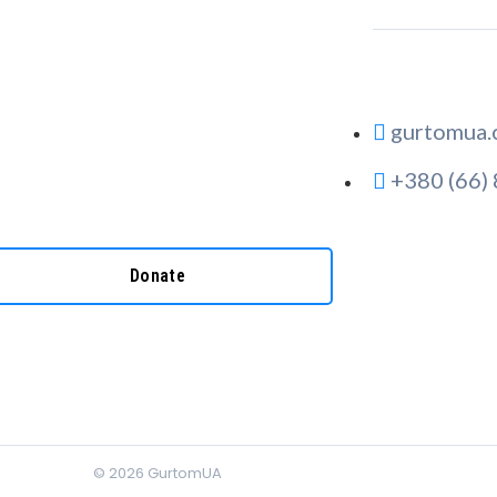
gurtomua.
+380 (66)
Donate
© 2026
GurtomUA