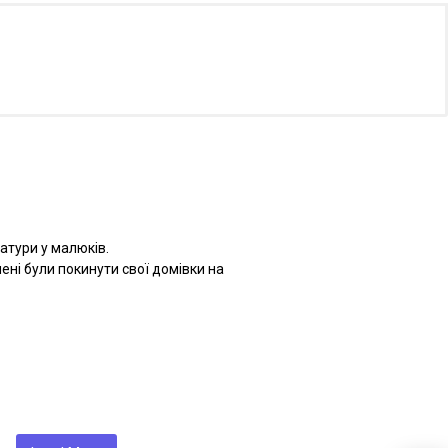
атури у малюків.
ені були покинути свої домівки на