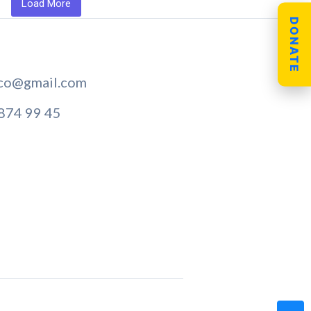
Load More
DONATE
co@gmail.com
 874 99 45