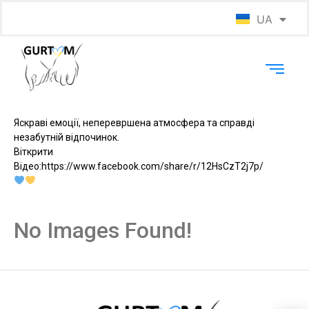
UA
EN
Яскраві емоції, неперевршена атмосфера та справді
незабутній відпочинок.
Віткрити
Відео:https://www.facebook.com/share/r/12HsCzT2j7p/
No Images Found!