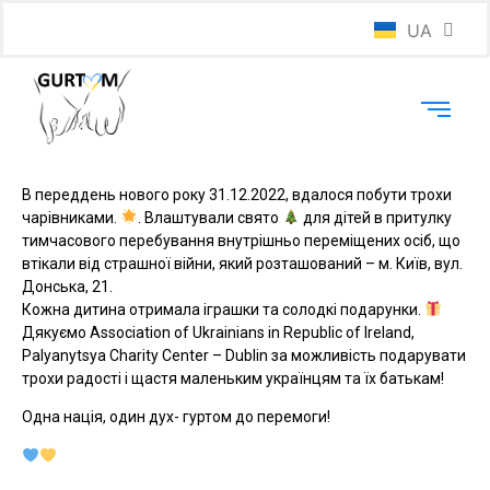
UA
EN
В переддень нового року 31.12.2022, вдалося побути трохи
чарівниками.
. Влаштували свято
для дітей в притулку
тимчасового перебування внутрішньо переміщених осіб, що
втікали від страшної війни, який розташований – м. Київ, вул.
Донська, 21.
Кожна дитина отримала іграшки та солодкі подарунки.
Дякуємо Association of Ukrainians in Republic of Ireland,
Palyanytsya Charity Center – Dublin за можливість подарувати
трохи радості і щастя маленьким українцям та їх батькам!
Одна нація, один дух- гуртом до перемоги!