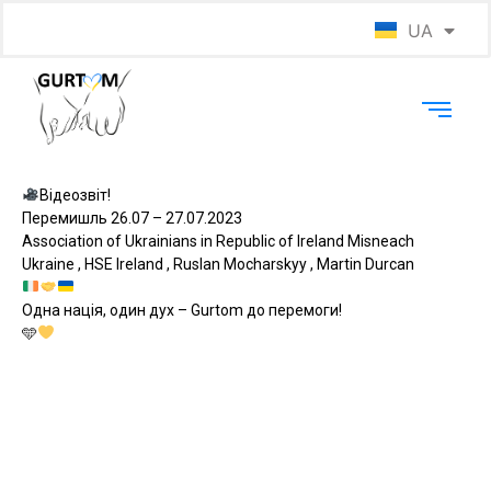
UA
EN
Відеозвіт!
Перемишль 26.07 – 27.07.2023
Association of Ukrainians in Republic of Ireland Misneach
Ukraine , HSE Ireland , Ruslan Mocharskyy , Martin Durcan
Одна нація, один дух – Gurtom до перемоги!
🩵