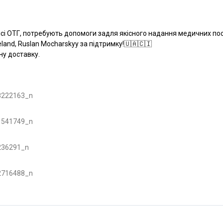
нсі ОТГ, потребують допомоги задля якісного надання медичних пос
reland, Ruslan Mocharskyy за підтримку!🇺🇦🇨🇮
ну доставку.