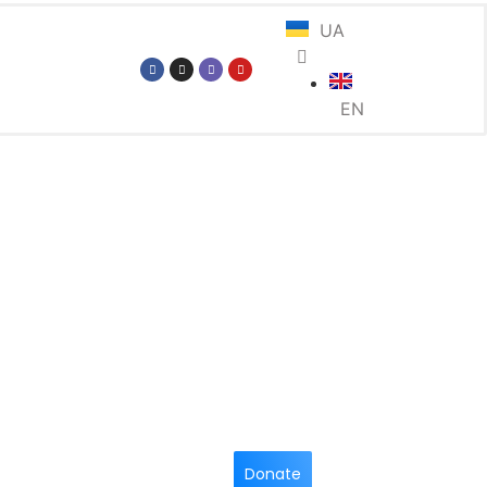
UA
EN
Donate