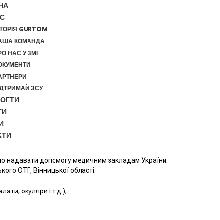
НА
АС
СТОРІЯ GURTOM
АША КОМАНДА
РО НАС У ЗМІ
ОКУМЕНТИ
АРТНЕРИ
ІДТРИМАЙ ЗСУ
ОГТИ
ТИ
И
КТИ
мо надавати допомогу медичним закладам України.
кого ОТГ, Вінницької області:
ати, окуляри і т.д.);