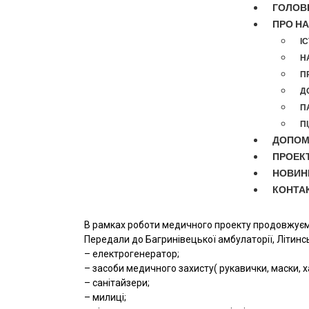
ГОЛОВ
ПРО Н
І
Н
П
Д
П
П
ДОПОМ
ПРОЕК
НОВИН
КОНТА
В рамках роботи медичного проекту продовжує
Передали до Багринівецької амбулаторії, Літинсь
– електрогенератор;
– засоби медичного захисту( рукавички, маски, хал
– санітайзери;
– милиці;