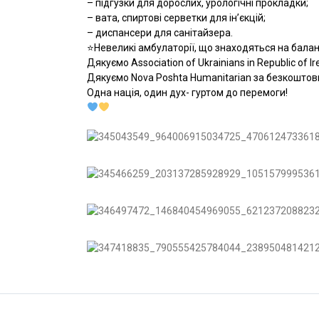
– підгузки для дорослих, урологічні прокладки;
– вата, спиртові серветки для ін’єкцій;
– диспансери для санітайзера.
⭐️Невеликі амбулаторії, що знаходяться на бала
Дякуємо Association of Ukrainians in Republic of I
Дякуємо Nova Poshta Humanitarian за безкоштов
Одна нація, один дух- гуртом до перемоги!