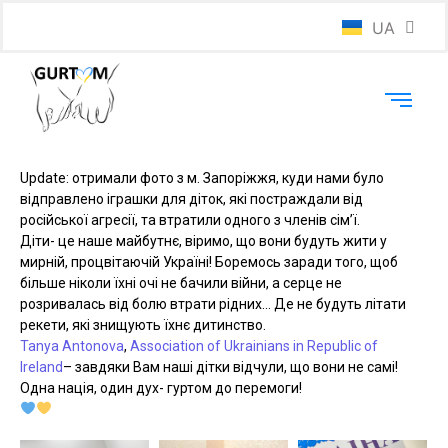
UA
EN
Update: отримали фото з м. Запоріжжя, куди нами було
відправлено іграшки для діток, які постраждали від
російської агресії, та втратили одного з членів сім’ї.
Діти- це наше майбутнє, віримо, що вони будуть жити у
мирній, процвітаючій Україні! Боремось заради того, щоб
більше ніколи їхні очі не бачили війни, а серце не
розривалась від болю втрати рідних… Де не будуть літати
рекети, які знищують їхнє дитинство.
Tanya Antonova
,
Association of Ukrainians in Republic of
Ireland
– завдяки Вам наші дітки відчули, що вони не самі!
Одна нація, один дух- гуртом до перемоги!