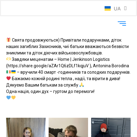
UA
EN
Свята продовжуються) Привітали подарунками, діток
наших загиблих Захисників, чиї батьки вважаються безвісти
зниклими та діток діючих військовослужбовців.
Завдяки меценатам – Home | Jenkinson Logistics
(https://share.google/aZAr1Q6zDLf1kqjuV ), Antonina Borodina
– вручили 40 смарт -годинників та солодких подарунків.
Бажаємо кожній родині тепла , надії, та вірити в дива!
Дякуємо Вашим батькам за службу
Одна нація, один дух – гуртом до перемоги!