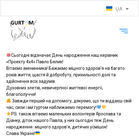
UA
EN
Сьогодні відзначає День народження наш керівник
«Проекту 4х4» Павло Бялик!
Вітаємо іменинника! Бажаємо міцного здоров’я на багато
років життя, щастя й добробуту, прихильності долі та
здійснення всіх задумів.
Духовних злетів, невичерпної життєвої енергії,
благополуччя!
Завжди перший на допомогу, дякуємо, що ти віддаєш свій
час, сили і ми гуртом наближаємо перемогу!
PS: також вітаємо маленьких волонтерів Ярослава та
Діанку, діток нашого Павла, у них сьогодні теж День
народження- міцного здоров’я, дитячих усмішок!
Слава Україні!