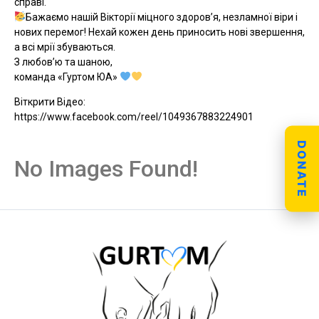
справі.
Бажаємо нашій Вікторії міцного здоров’я, незламної віри і
нових перемог! Нехай кожен день приносить нові звершення,
а всі мрії збуваються.
З любов’ю та шаною,
команда «Гуртом ЮА»
Віткрити Відео:
https://www.facebook.com/reel/1049367883224901
DONATE
No Images Found!