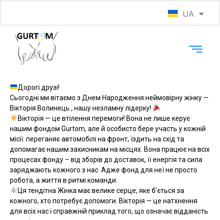
UA
EN
Дорогі друзі!
Сьогодні ми вітаємо з Днем Народження неймовірну жінку —
Вікторія Волинець , нашу незламну лідерку!
Вікторія — це втілення перемоги! Вона не лише керує
нашим фондом Gurtom, але й особисто бере участь у кожній
місії: переганяє автомобілі на фронт, їздить на схід та
допомагає нашим захисникам на місцях. Вона працює на всіх
процесах фонду – від зборів до доставок, її енергія та сила
заряджають кожного з нас. Адже фонд для неї не просто
робота, а життя в ритмі команди.
Ця тендітна Жінка має велике серце, яке б’ється за
кожного, хто потребує допомоги. Вікторія — це натхнення
для всіх нас і справжній приклад того, що означає відданість