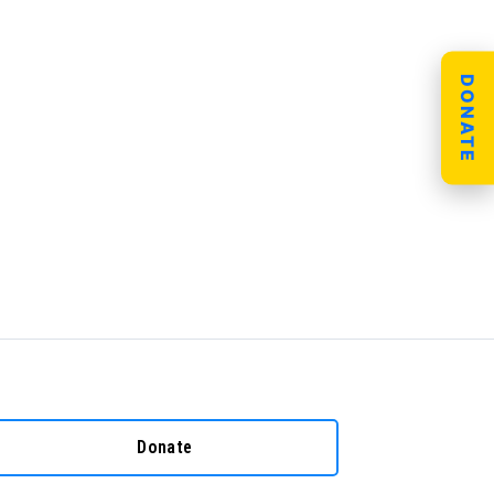
DONATE
_n
3_n
8_n
1_n
4_n
Donate