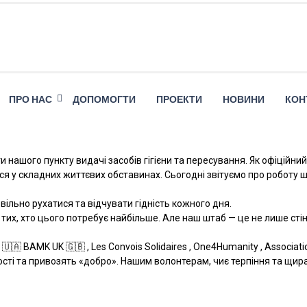
ПРО НАС
ДОПОМОГТИ
ПРОЕКТИ
НОВИНИ
КОН
 нашого пункту видачі засобів гігієни та пересування. ​Як офіційни
вся у складних життєвих обставинах. Сьогодні звітуємо про роботу
вільно рухатися та відчувати гідність кожного дня.
их, хто цього потребує найбільше. Але наш штаб — це не лише сті
 BAMK UK 🇬🇧 , Les Convois Solidaires , One4Humanity , Association o
вості та привозять «добро». Нашим волонтерам, чиє терпіння та щира