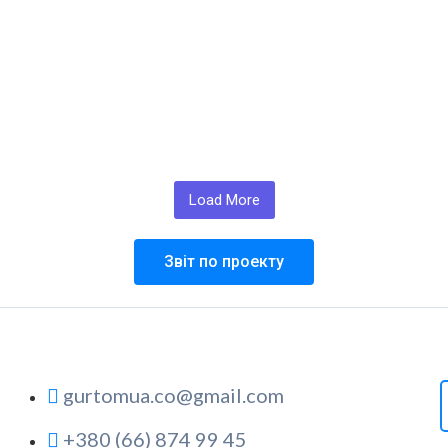
079733_n
689486314_1303764791758803_5659782247280278068
5248224_n
696412061_1303764708425478_181030343205168268
6501005_n
696546095_1303764868425462_494070507202049961
6559378_n
696844099_1303764578425491_400346278288782298
3317559_n
696941205_1303764421758840_445032906567649425
Load More
Звіт по проекту
gurtomua.co@gmail.com
+380 (66) 874 99 45