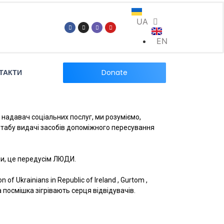
UA
EN
Donate
ТАКТИ
й надавач соціальних послуг, ми розуміємо,
 штабу видачі засобів допоміжного пересування
ни, це передусім ЛЮДИ.
f Ukrainians in Republic of Ireland , Gurtom ,
 посмішка зігрівають серця відвідувачів.