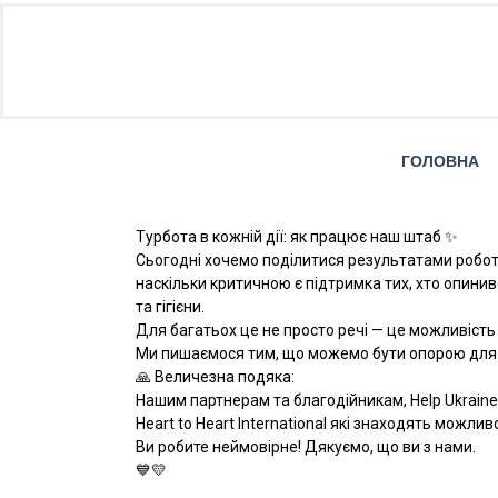
ГОЛОВНА
Турбота в кожній дії: як працює наш штаб ✨
​Сьогодні хочемо поділитися результатами роботи
наскільки критичною є підтримка тих, хто опини
та гігієни.
Для багатьох це не просто речі — це можливість 
​Ми пишаємося тим, що можемо бути опорою для т
​🙏 Величезна подяка:
Нашим партнерам та благодійникам, Help Ukraine 🇺
Heart to Heart International які знаходять можли
​Ви робите неймовірне! Дякуємо, що ви з нами.
💙💛