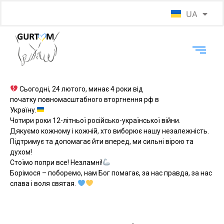
UA
EN
Сьогодні, 24 лютого, минає 4 роки від
початку повномасштабного вторгнення рф в
Україну.
Чотири роки 12-літньої російсько-української війни.
Дякуємо кожному і кожній, хто виборює нашу незалежність.
Підтримує та допомагає йти вперед, ми сильні вірою та
духом!
Стоїмо попри все! Незламні!
Борімося – поборемо, нам Бог помагає, за нас правда, за нас
слава і воля святая.