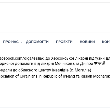
ПРО НАС
ДОПОМОГТИ
ПРОЕКТИ
НОВИНИ
КОН
cebook.com/olga.tesliak, до Херсонської лікарні підгузки д
орисної допомоги від лікарні Мечнікова, м Дніпро 💙💛✌️
едали до обласного центру інвалідів (с. Могилів)
iation of Ukrainians in Republic of Ireland та Ruslan Mochars
!