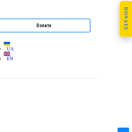
DONATE
Donate
UA
EN