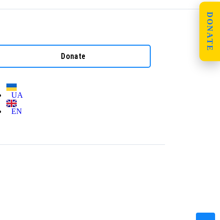
DONATE
Donate
UA
EN