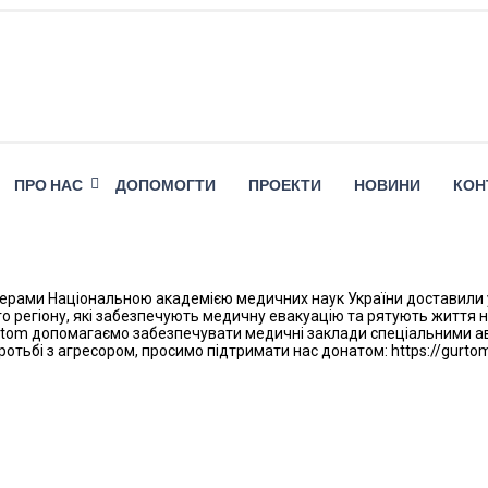
ПРО НАС
ДОПОМОГТИ
ПРОЕКТИ
НОВИНИ
КОН
ерами Національною академією медичних наук України доставили у
го регіону, які забезпечують медичну евакуацію та рятують життя 
, Gurtom допомагаємо забезпечувати медичні заклади спеціальними 
отьбі з агресором, просимо підтримати нас донатом: https://gurt