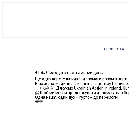
ГОЛОВНА
+1 🚑 Сьогодні в нас активний день!
Ще одну карету швидкої допомоги разом з партн
Військово-медичного клінічного центру Північно
🇮🇪🤝🇺🇦 Дякуємо Ukrainian Action in Ireland
🤗 Щоб ми могли продовжувати допомагати в бор
Одна нація, один дух – гуртом до перемоги!
💙💛