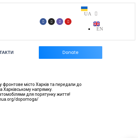
UA
EN
Donate
ТАКТИ
 фронтове місто Харків та передали до
на Харківському напрямку.
автомобілями для порятунку життя!
omua.org/dopomoga/