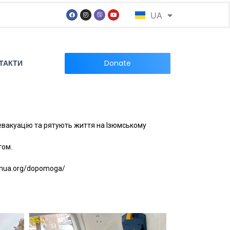
UA
EN
ТАКТИ
Donate
евакуацію та рятують життя на Ізюмському
том.
omua.org/dopomoga/