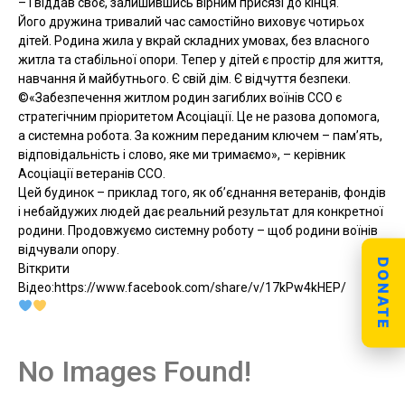
– і віддав своє, залишившись вірним присязі до кінця.
Його дружина тривалий час самостійно виховує чотирьох
дітей. Родина жила у вкрай складних умовах, без власного
житла та стабільної опори. Тепер у дітей є простір для життя,
навчання й майбутнього. Є свій дім. Є відчуття безпеки.
©️«Забезпечення житлом родин загиблих воїнів ССО є
стратегічним пріоритетом Асоціації. Це не разова допомога,
а системна робота. За кожним переданим ключем – пам’ять,
відповідальність і слово, яке ми тримаємо», – керівник
Асоціації ветеранів ССО.
Цей будинок – приклад того, як об’єднання ветеранів, фондів
і небайдужих людей дає реальний результат для конкретної
родини. Продовжуємо системну роботу – щоб родини воїнів
відчували опору.
DONATE
Віткрити
Відео:https://www.facebook.com/share/v/17kPw4kHEP/
No Images Found!