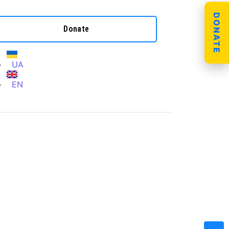
DONATE
Donate
UA
EN