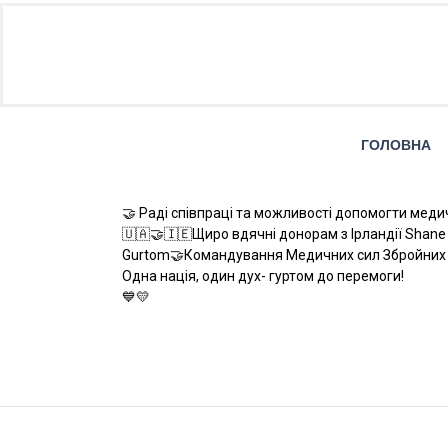
ГОЛОВНА
🤝 Раді співпраці та можливості допомогти ме
🇺🇦🤝🇮🇪Щиро вдячні донорам з Ірландії Shan
Gurtom🤝Командування Медичних сил Збройних 
Одна нація, один дух- гуртом до перемоги!
💙💛