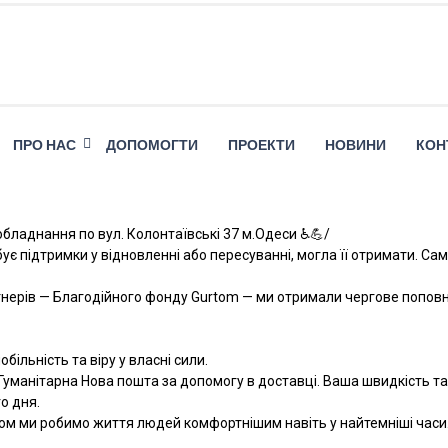
ПРО НАС
ДОПОМОГТИ
ПРОЕКТИ
НОВИНИ
КОН
бладнання по вул. Колонтаївські 37 м.Одеси ♿️💪/
ує підтримки у відновленні або пересуванні, могла її отримати. 
ртнерів — Благодійного фонду Gurtom — ми отримали чергове попов
льність та віру у власні сили.
 Гуманітарна Нова пошта за допомогу в доставці. Ваша швидкість та
о дня.
азом ми робимо життя людей комфортнішим навіть у найтемніші часи