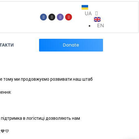
UA
EN
Donate
ТАКТИ
Саме тому ми продовжуємо розвивати наш штаб
нення:
 підтримка в логістиці дозволяють нам
.💙💛