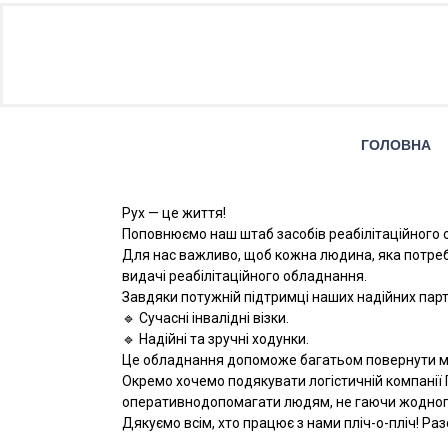
ГОЛОВНА
Рух — це життя!
Поповнюємо наш штаб засобів реабілітаційного о
​Для нас важливо, щоб кожна людина, яка потреб
видачі реабілітаційного обладнання.
​Завдяки потужній підтримці наших надійних па
🔹 Сучасні інвалідні візки.
🔹 Надійні та зручні ходунки.
​Це обладнання допоможе багатьом повернути мобі
​Окремо хочемо подякувати логістичній компанії
оперативнодопомагати людям, не гаючи жодног
​Дякуємо всім, хто працює з нами пліч-о-пліч! Р