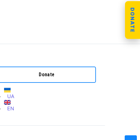
DONATE
Donate
UA
EN