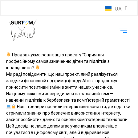
UA
EN
Продовжуємо реалізацію проекту “Сприяння
професійному самовизначенню дітей та підлітків з
інвалідністю”!
Ми раді повідомити, що наш проект, який реалізується
завдяки фінансовій підтримці фонду Abilis , продовжує
приносити позитивні зміни в життя наших учасників.
На цьому тижні ми зосередилися на важливій темі —
навчанні підлітків кібербезпеки та комп’ютерній грамотності.
Наші тренери провели інтерактивні заняття, де підлітки
отримали знання про безпечне використання інтернету,
захист особистих даних та основи комп’ютерних технологій.
Цей досвід не лише допомагає учасникам впевненіше
почуватися в цифровому світі, але й відкриває нові