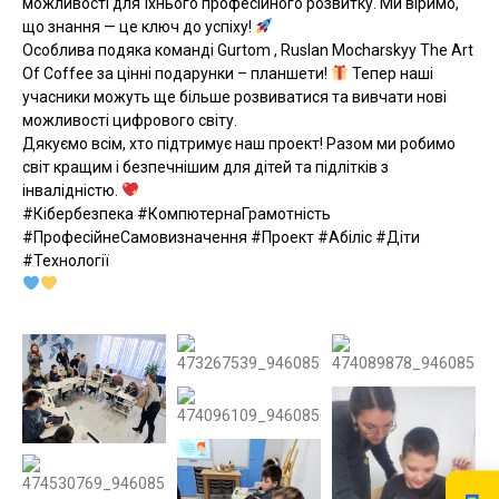
можливості для їхнього професійного розвитку. Ми віримо,
що знання — це ключ до успіху!
Особлива подяка команді Gurtom , Ruslan Mocharskyy The Art
Of Coffee за цінні подарунки – планшети!
Тепер наші
учасники можуть ще більше розвиватися та вивчати нові
можливості цифрового світу.
Дякуємо всім, хто підтримує наш проект! Разом ми робимо
світ кращим і безпечнішим для дітей та підлітків з
інвалідністю.
#Кібербезпека #КомпютернаГрамотність
#ПрофесійнеСамовизначення #Проект #Абіліс #Діти
#Технології