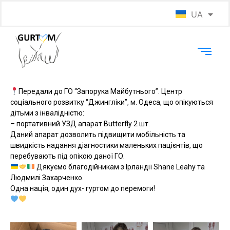
UA
EN
Передали до ГО “Запорука Майбутнього”. Центр
соціального розвитку “Джингліки”, м. Одеса, що опікуються
дітьми з інвалідністю:
– портативний УЗД апарат Butterfly 2 шт.
Даний апарат дозволить підвищити мобільність та
швидкість надання діагностики маленьких пацієнтів, що
перебувають під опікою даної ГО.
Дякуємо благодійникам з Ірландії Shane Leahy та
Людмилі Захарченко.
Одна нація, один дух- гуртом до перемоги!