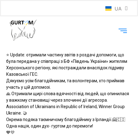
UA
EN
⭐️ Update: отримали частину звітів з роздачі допомоги, що
була передана у співпраці з БФ «Південь України» жителям
Херсонського регіону, які постраждали внаслідок підриву
Казовської ГЕС.
Дякуємо усім благодійникам, та волонтерам, хто приймав
участь у цій допомозі.
🙏 Отримали щирі слова вдячності від людей, що опинилася
у важкому становищі через злочинні дії агресора.
Association of Ukrainians in Republic of Ireland, Winner Group
Ukraine. 🤝
Окрема подяка таємничому благодійнику з Ірландії.🤗🇨🇮
Одна нація, один дух- гуртом до перемоги!
💙💛