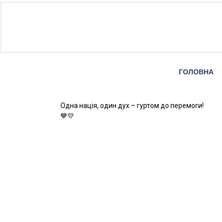
ГОЛОВНА
Одна нація, один дух – гуртом до перемоги!
💙💛