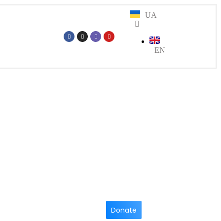
UA
EN
Donate