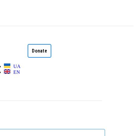
Donate
UA
EN