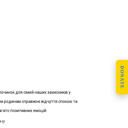
DONATE
очинок для сімей наших захисників у
им родинам справжнє відчуття спокою та
агато позитивних емоцій.
💛