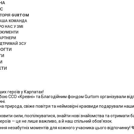
НА
АС
СТОРІЯ GURTOM
АША КОМАНДА
РО НАС У ЗМІ
ОКУМЕНТИ
АРТНЕРИ
ІДТРИМАЙ ЗСУ
ОГТИ
ТИ
И
КТИ
их героїв у Карпатах!
жбою ССО «Кревні» та Благодійним фондом Gurtom організували відп
ні.
на природа, свіже повітря та неймовірні краєвиди подарували наш
овити сили, поспілкуватися, знайти нові знайомства та отримати б
ероїв — це не лише важливо, а й наш спільний обов’язок.
ня незабутніх моментів для кожного учасника цього відпочинку! 