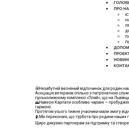
ГОЛОВ
ПРО Н
І
Н
П
Д
П
П
ДОПОМ
ПРОЕК
НОВИН
КОНТА
🤩Незабутній весняний відпочинок для родин наш
Асоціація ветеранів спільно з патронатною слу
гірськолижному комплексі «Плай», що на Львівщи
🌄Навесні Карпати особливо чарівні — пробудже
гармонії.
Протягом усього тижня учасники мали змогу відн
🫂Ми переконані, що турбота про родини наших г
Щиро дякуємо партнерам за підтримку та створен