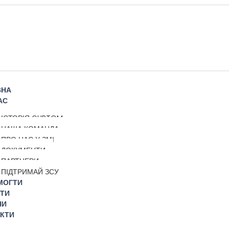
ВНА
АС
ІСТОРІЯ GURTOM
НАША КОМАНДА
ПРО НАС У ЗМІ
ДОКУМЕНТИ
ПАРТНЕРИ
ПІДТРИМАЙ ЗСУ
МОГТИ
ТИ
НИ
КТИ