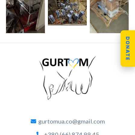
DONATE
gurtomua.co@gmail.com
+380 (66) 874 99 45