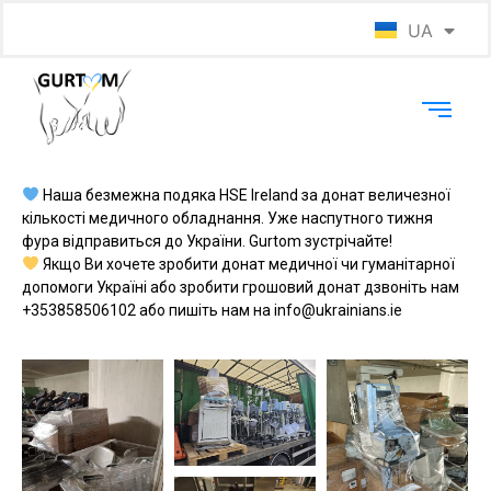
UA
EN
Наша безмежна подяка HSE Ireland за донат величезної
кількості медичного обладнання. Уже наспутного тижня
фура відправиться до України. Gurtom зустрічайте!
Якщо Ви хочете зробити донат медичної чи гуманітарної
допомоги Україні або зробити грошовий донат дзвоніть нам
+353858506102 або пишіть нам на info@ukrainians.ie