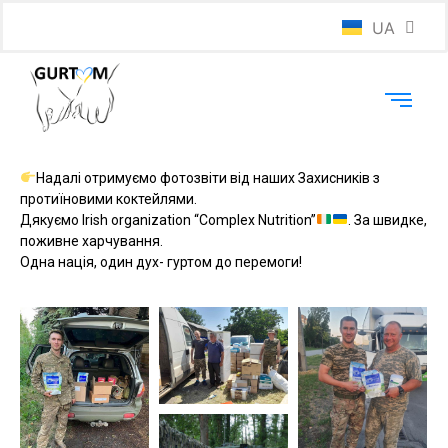
UA
EN
Надалі отримуємо фотозвіти від наших Захисників з
протиїновими коктейлями.
Дякуємо Irish organization “Complex Nutrition”
. За швидке,
поживне харчування.
Одна нація, один дух- гуртом до перемоги!