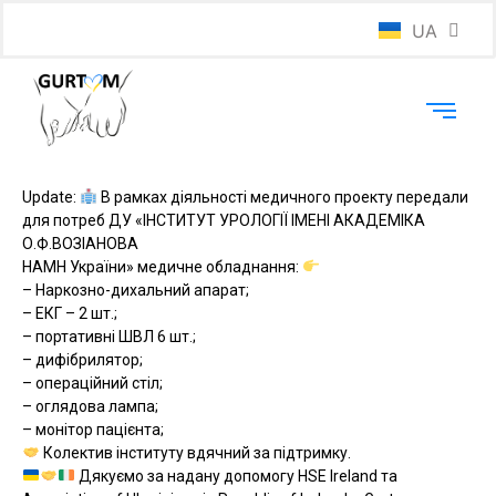
UA
EN
Update:
В рамках діяльності медичного проекту передали
для потреб ДУ «ІНСТИТУТ УРОЛОГІЇ ІМЕНІ АКАДЕМІКА
О.Ф.ВОЗІАНОВА
НАМН України» медичне обладнання:
– Наркозно-дихальний апарат;
– ЕКГ – 2 шт.;
– портативні ШВЛ 6 шт.;
– дифібрилятор;
– операційний стіл;
– оглядова лампа;
– монітор пацієнта;
Колектив інституту вдячний за підтримку.
Дякуємо за надану допомогу HSE Ireland та