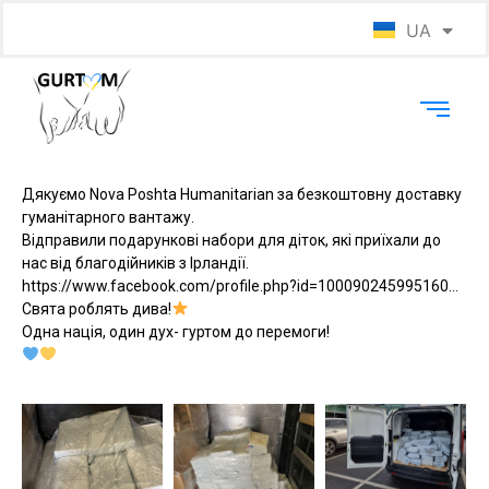
UA
EN
Дякуємо Nova Poshta Humanitarian за безкоштовну доставку
гуманітарного вантажу.
Відправили подарункові набори для діток, які приїхали до
нас від благодійників з Ірландії.
https://www.facebook.com/profile.php?id=100090245995160…
Свята роблять дива!
Одна нація, один дух- гуртом до перемоги!