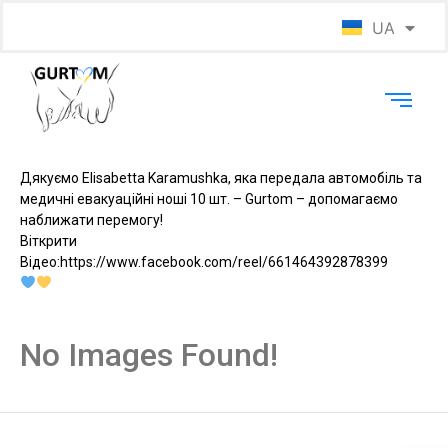
UA
EN
Дякуємо Elisabetta Karamushka, яка передала автомобіль та
медичні евакуаційні ноші 10 шт. – Gurtom – допомагаємо
наближати перемогу!
Віткрити
Відео:https://www.facebook.com/reel/661464392878399
No Images Found!