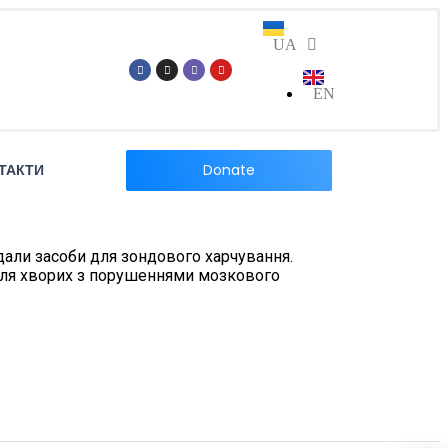
UA
EN
Donate
ТАКТИ
едали засоби для зондового харчування.
і для хворих з порушеннями мозкового