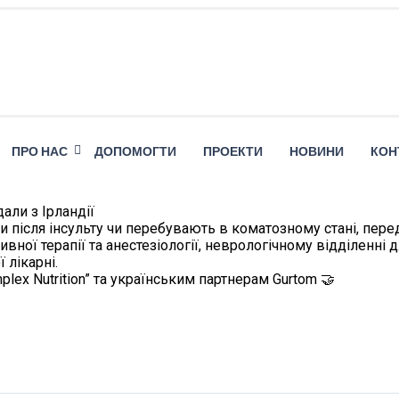
ПРО НАС
ДОПОМОГТИ
ПРОЕКТИ
НОВИНИ
КОН
али з Ірландії
сти після інсульту чи перебувають в коматозному стані, пер
ивної терапії та анестезіології, неврологічному відділенн
 лікарні.
lex Nutrition” та українським партнерам Gurtom 🤝