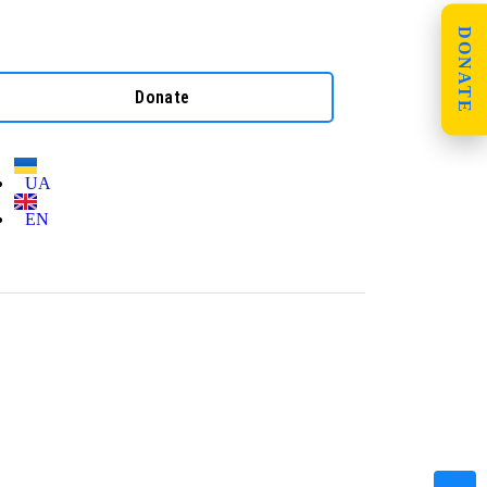
DONATE
Donate
UA
EN