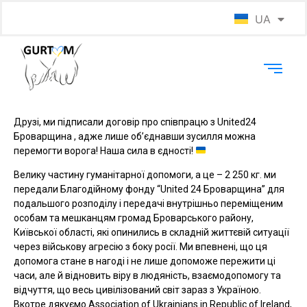
UA
EN
Друзі, ми підписали договір про співпрацю з United24
Броварщина , адже лише об’єднавши зусилля можна
перемогти ворога! Наша сила в єдності!
Велику частину гуманітарної допомоги, а це – 2 250 кг. ми
передали Благодійному фонду “United 24 Броварщина” для
подальшого розподілу і передачі внутрішньо переміщеним
особам та мешканцям громад Броварського району,
Київської області, які опинились в складній життєвій ситуації
через військову агресію з боку росії. Ми впевнені, що ця
допомога стане в нагоді і не лише допоможе пережити ці
часи, але й відновить віру в людяність, взаємодопомогу та
відчуття, що весь цивілізований світ зараз з Україною.
Вкотре дякуємо Association of Ukrainians in Republic of Ireland,