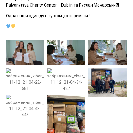
Palyanytsya Charity Center – Dublin та Руслан Мочарський!
Одна нація один дух- гуртом до перемоги !