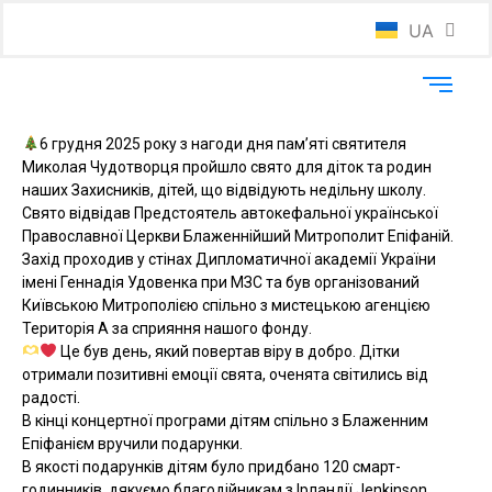
UA
EN
6 грудня 2025 року з нагоди дня пам’яті святителя
Миколая Чудотворця пройшло свято для діток та родин
наших Захисників, дітей, що відвідують недільну школу.
Свято відвідав Предстоятель автокефальної української
Православної Церкви Блаженнійший Митрополит Епіфаній.
Захід проходив у стінах Дипломатичної академії України
імені Геннадія Удовенка при МЗС та був організований
Київською Митрополією спільно з мистецькою агенцією
Територія А за сприяння нашого фонду.
Це був день, який повертав віру в добро. Дітки
отримали позитивні емоції свята, оченята світились від
радості.
В кінці концертної програми дітям спільно з Блаженним
Епіфанієм вручили подарунки.
В якості подарунків дітям було придбано 120 смарт-
годинників, дякуємо благодійникам з Ірландії Jenkinson