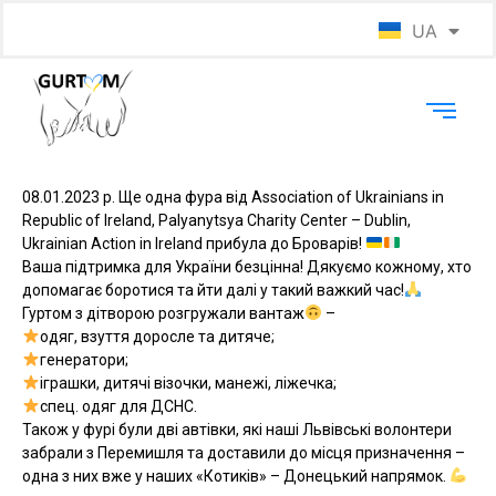
UA
EN
08.01.2023 р. Ще одна фура від Association of Ukrainians in
Republic of Ireland, Palyanytsya Charity Center – Dublin,
Ukrainian Action in Ireland прибула до Броварів!
Ваша підтримка для України безцінна! Дякуємо кожному, хто
допомагає боротися та йти далі у такий важкий час!
Гуртом з дітворою розгружали вантаж
–
одяг, взуття доросле та дитяче;
генератори;
іграшки, дитячі візочки, манежі, ліжечка;
спец. одяг для ДСНС.
Також у фурі були дві автівки, які наші Львівські волонтери
забрали з Перемишля та доставили до місця призначення –
одна з них вже у наших «Котиків» – Донецький напрямок.