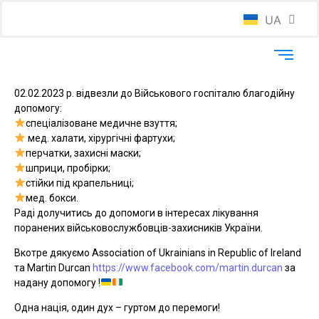
UA
EN
02.02.2023 р. відвезли до Військового госпіталю благодійну
допомогу:
спеціалізоване медичне взуття;
мед. халати, хірургічні фартухи;
перчатки, захисні маски;
шприци, пробірки;
стійки під крапельниці;
мед. бокси.
Раді долучитись до допомоги в інтересах лікування
поранених військовослужбовців-захисників України.
Вкотре дякуємо Association of Ukrainians in Republic of Ireland
та Martin Durcan
https://www.facebook.com/martin.durcan
за
надану допомогу !
Одна нація, один дух – гуртом до перемоги!