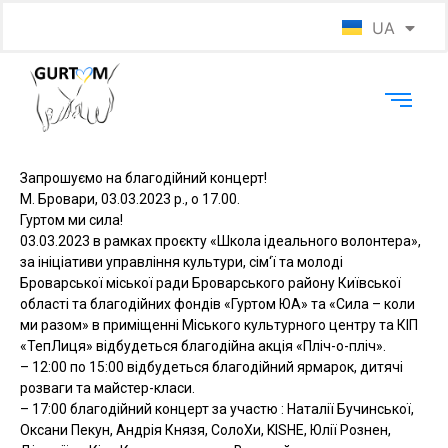
UA
EN
Запрошуємо на благодійний концерт!
М. Бровари, 03.03.2023 р., о 17.00.
Гуртом ми сила!
03.03.2023 в рамках проєкту «Школа ідеального волонтера»,
за ініціативи управління культури, сім‘ї та молоді
Броварської міської ради Броварського району Київської
області та благодійних фондів «Гуртом ЮА» та «Сила – коли
ми разом» в приміщенні Міського культурного центру та КІП
«ТепЛиця» відбудеться благодійна акція «Пліч-о-пліч».
– 12:00 по 15:00 відбудеться благодійний ярмарок, дитячі
розваги та майстер-класи.
– 17:00 благодійний концерт за участю : Наталії Бучинської,
Оксани Пекун, Андрія Князя, СолоХи, KISHE, Юлії Рознен,