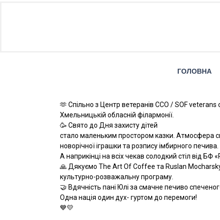
ГОЛОВНА
🫶 Спільно з Центр ветеранів ССО / SOF veterans 
Хмельницькій обласній філармонії.
🥳 Свято до Дня захисту дітей
стало маленьким простором казки. Атмосфера св
новорічної іграшки та розпису імбирного печива.
А наприкінці на всіх чекав солодкий стіл від БФ
🙏 Дякуємо The Art Of Coffee та Ruslan Mocharsk
культурно-розважальну програму.
🤝 Вдячність пані Юлі за смачне печиво спеченог
Одна нація один дух- гуртом до перемоги!
💙💛