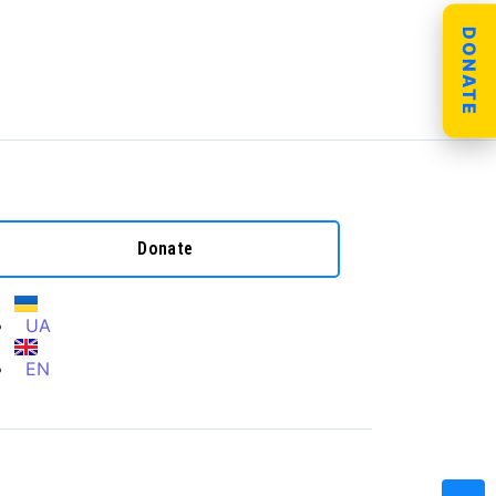
DONATE
Donate
UA
EN