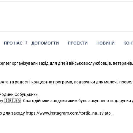
ПРО НАС
ДОПОМОГТИ
ПРОЕКТИ
НОВИНИ
КОН
center організували захід для дітей військовослужбовців, ветеранів,
ята та радості, концертна програма, подарунки для малечі, прове
 «Родини Собуцьких».
yy 🇮🇪🇺🇦- благодійники завдяки яким було закуплено подарунки 
о для заходу https://www.instagram.com/tortik_na_sviato….