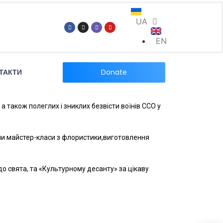
UA
EN
Donate
ТАКТИ
 а також полеглих і зниклих безвісти воїнів ССО у
ли майстер-класи з флористики,виготовлення
до свята, та «Культурному десанту» за цікаву