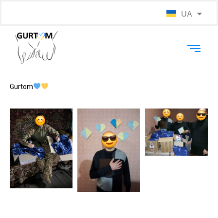
UA
EN
Gurtom